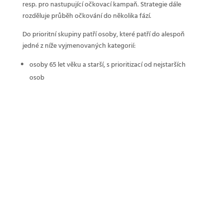
resp. pro nastupující očkovací kampaň. Strategie dále
rozděluje průběh očkování do několika fází.
Do prioritní skupiny patří osoby, které patří do alespoň
jedné z níže vyjmenovaných kategorií:
osoby 65 let věku a starší, s prioritizací od nejstarších
osob
osoby pečující o osoby se zdravotní indikací
nebo o osoby starší 80 let věku
pacienti se závažným, farmakologicky řešeným
diabetes mellitus
pacienti s obezitou, tj. pacienti s hodnotou BMI
přesahující 35 kg/m2
pacienti s chronickým respiračním onemocněním, tj.
CHOPN, bronchiektázie, cystická fibróza, idiopatická
plicní fibróza, PCD
pacienti se závažným onemocněním ledvin a jater,
pacienti na dialýze a s CKD5