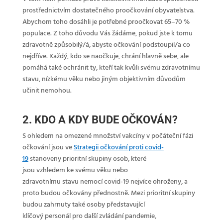
prostřednictvím dostatečného proočkování obyvatelstva.
Abychom toho dosáhli je potřebné proočkovat 65–70 %
populace. Z toho důvodu Vás žádáme, pokud jste k tomu
zdravotně způsobilý/á, abyste očkování podstoupil/a co
nejdříve. Každý, kdo se naočkuje, chrání hlavně sebe, ale
pomáhá také ochránit ty, kteří tak kvůli svému zdravotnímu
stavu, nízkému věku nebo jiným objektivním důvodům
učinit nemohou.
2. KDO A KDY BUDE OČKOVÁN?
S ohledem na omezené množství vakcíny v počáteční fázi
očkování jsou ve
Strategii očkování proti covid-
19
stanoveny prioritní skupiny osob, které
jsou vzhledem ke svému věku nebo
zdravotnímu stavu nemocí covid-19 nejvíce ohroženy, a
proto budou očkovány přednostně. Mezi prioritní skupiny
budou zahrnuty také osoby představující
klíčový personál pro další zvládání pandemie,