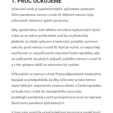
1. PROČ OČKUJEME
Očkování osob je nejefektivnějším způsobem zastavení
šíření pandemie nemoci covid-19. Některé nemoci byly
očkováním dokonce úplně vymýceny.
Díky společnému úsilí velkého množství výzkumných týmů
světa se ve velice rychlé době, aniž by se přeskočilo
jakékoliv ze stádií výzkumu a testování, podařilo vyvinout
vakcínu proti nemoci covid-19. Nyní je nutné, co nejrychleji
naočkovat co nejvyšší počet obyvatel České republiky, aby
se snížil počet závažných případů průběhu nemoci covid-19
a s tím spojená zátěž na zdravotnický systém.
Očkováním se nemoci covid-19 pravděpodobně nezbavíme.
Naopak se předpokládá, že díky očkování se tato nemoc
stane běžným respiračním onemocněním a Česká republika
se bude moci vrátit do standardního stavu bez
probíhající pandemie a začít postupně pracovat na nápravě
škod touto pandemií způsobených.
V tom nám pomůže právě kolektivní imunizace společnosti