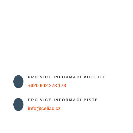
Vyšehradská 320/49, Praha 2 – areál
Emauzského kláštera
SÍDLO
Sdružení celiaků ČR, Ke Karlovu 455/2, 120 00
Praha 2
IČO: 68405430
Datová schránka:
cwzf63f
PRO VÍCE INFORMACÍ VOLEJTE

+420 602 273 173
PRO VÍCE INFORMACÍ PIŠTE

info@celiac.cz
NÁŠ TÝM