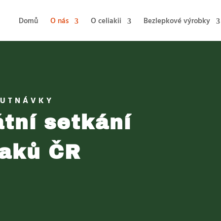
Domů
O nás
O celiakii
Bezlepkové výrobky
HUTNÁVKY
átní setkání
iaků ČR