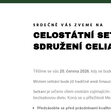
SRDEČNĚ VÁS ZVEME NA
CELOSTÁTNÍ SE
SDRUŽENÍ CELI
Těšíme se vás
20. června 2026
, kdy se bud
Místem setkání bude již tradičně areál Emauz
Setkání j
e určeno všem osobám zajímajícím s
bezlepkovou dietu. Koná se u příležitosti Me
Předzásobte se před prázdninami kvalit