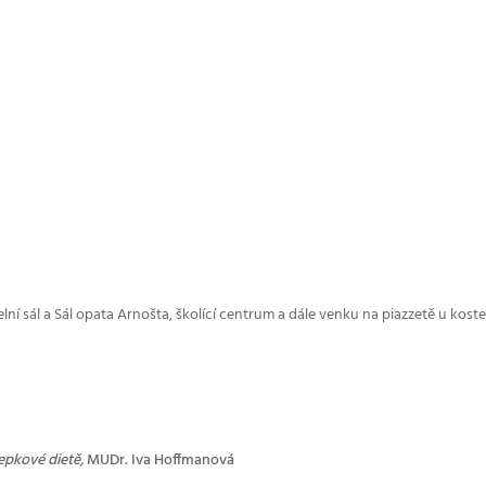
elní sál a Sál opata Arnošta, školící centrum a dále venku na piazzetě u kost
lepkové dietě,
MUDr. Iva Hoffmanová