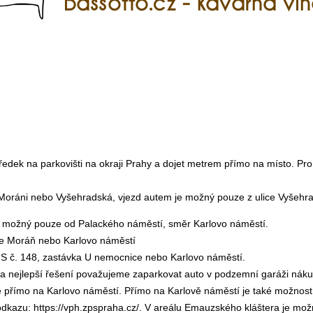
ek na parkovišti na okraji Prahy a dojet metrem přímo na místo. Pro p
 Moráni nebo Vyšehradská, vjezd autem je možný pouze z ulice Vyšehr
p možný pouze od Palackého náměstí, směr Karlovo náměstí.
nice Moráň nebo Karlovo náměstí
US č. 148, zastávka U nemocnice nebo Karlovo náměstí.
za nejlepší řešení považujeme zaparkovat auto v podzemní garáži nák
e přímo na Karlovo náměstí. Přímo na Karlově náměstí je také možnost
 odkazu:
https://vph.zpspraha.
cz/
. V areálu Emauzského kláštera je možn