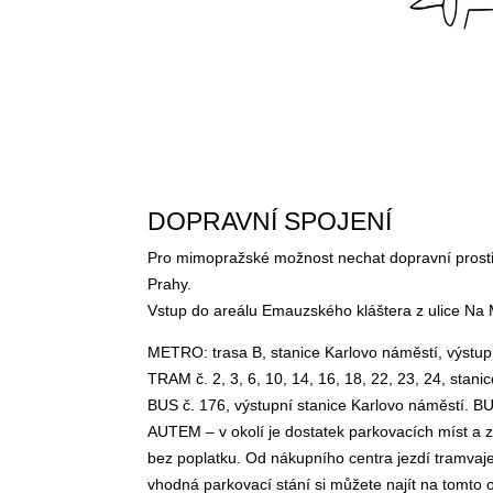
DOPRAVNÍ SPOJENÍ
Pro mimopražské možnost nechat dopravní prostřed
Prahy.
Vstup do areálu Emauzského kláštera z ulice Na
METRO: trasa B, stanice Karlovo náměstí, výstu
TRAM č. 2, 3, 6, 10, 14, 16, 18, 22, 23, 24, sta
BUS č. 176, výstupní stanice Karlovo náměstí. B
AUTEM – v okolí je dostatek parkovacích míst a 
bez poplatku. Od nákupního centra jezdí tramvaj
vhodná parkovací stání si můžete najít na tomto