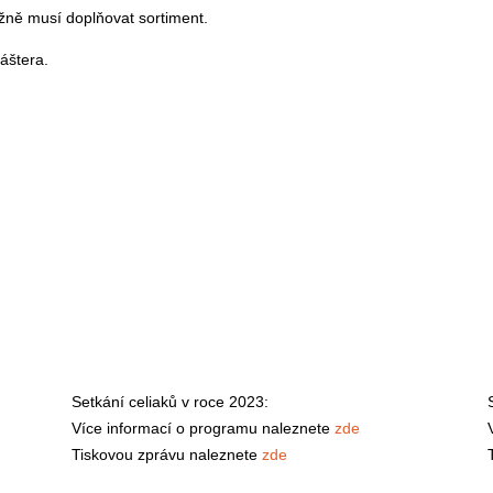
žně musí doplňovat sortiment.
áštera.
Setkání celiaků v roce 2023:
Více informací o programu naleznete
zde
Tiskovou zprávu naleznete
zde