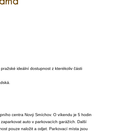
ražské ideální dostupnost z kterékoliv části
adská.
upního centra Nový Smíchov. O víkendu je 5 hodin
 zaparkovat auto v parkovacích garážích. Další
ost pouze naložit a odjet. Parkovací místa jsou