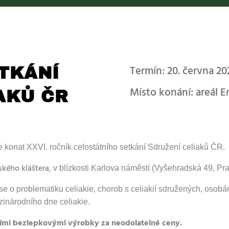
Termín: 20. června 20
TKÁNÍ
Místo konání: areál 
AKŮ ČR
e konat XXVI. ročník c
elostátního
setkání
Sdružení celiaků ČR.
ského kláštera,
v blízkosti Karlova náměstí (Vyšehradská 49, Pra
e o problematiku celiakie, chorob s celiakií sdružených, osob
zinárodního dne celiakie.
ními bezlepkovými výrobky za neodolatelné ceny.