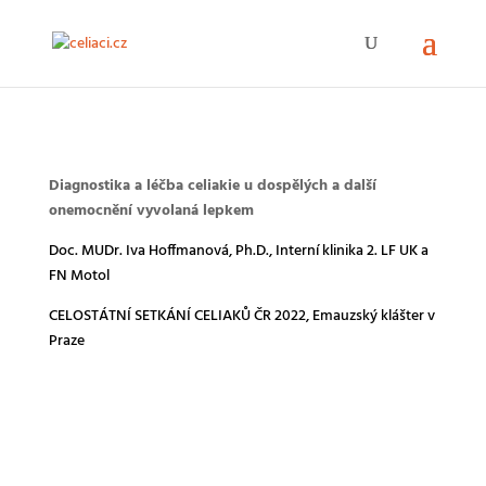
Diagnostika a léčba celiakie u dospělých a další
onemocnění vyvolaná lepkem
Doc. MUDr. Iva Hoffmanová, Ph.D., Interní klinika 2. LF UK a
FN Motol
CELOSTÁTNÍ SETKÁNÍ CELIAKŮ ČR 2022, Emauzský klášter v
Praze