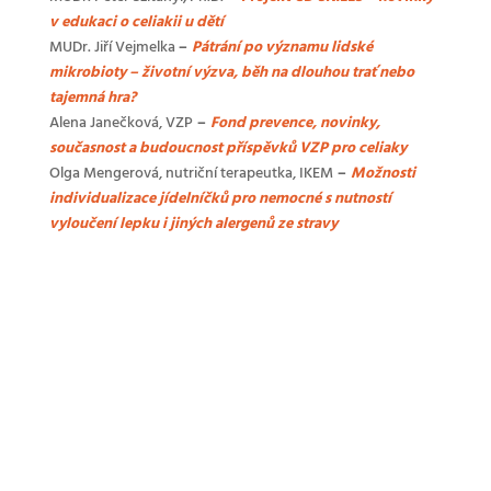
v edukaci o celiakii u dětí
MUDr. Jiří Vejmelka
–
Pátrání po významu lidské
mikrobioty – životní výzva, běh na dlouhou trať nebo
tajemná hra?
Alena Janečková, VZP
–
Fond prevence, novinky,
současnost a budoucnost příspěvků VZP pro celiaky
Olga Mengerová, nutriční terapeutka, IKEM
–
Možnosti
individualizace jídelníčků pro nemocné s nutností
vyloučení lepku i jiných alergenů ze stravy