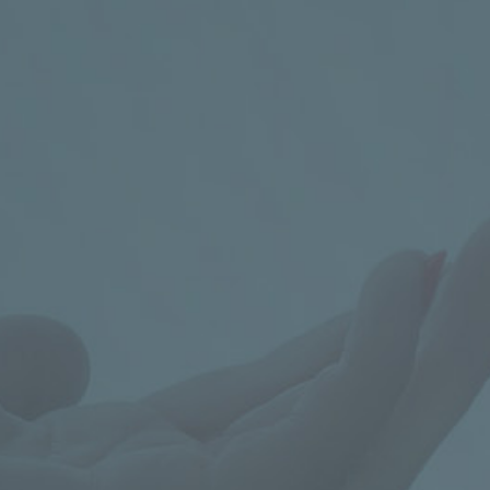
+420 602 273 173

PRO VÍCE INFORMACÍ PIŠTE
info@celiac.cz



Poradna pro celiaky
KONTAKT
+420 224 967 776-8
nebo
602 273
173
,
poradna@celiac.cz
OTEVŘENO
PO a UT od 14.00 do 18.00