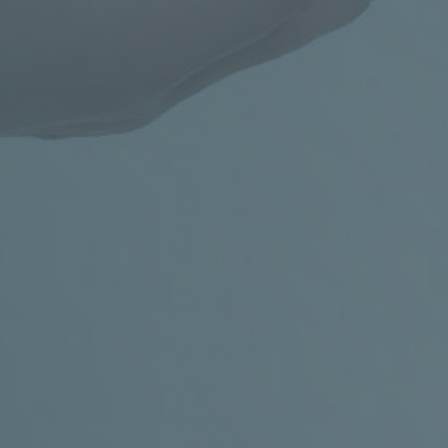
Rezervujte si čas na výše uvedených
kontaktech.
ADRESA
Klinika pediatrie a dědičných poruch
metabolismu VFN, Ke Karlovu 2, Praha 2 (3.
patro, budova E3a, gastroenterologická
ambulance)
Obchůdek s
bezlepkovými
produkty
KONTAKT