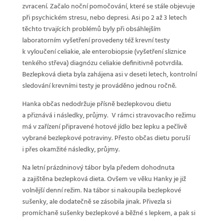
zvracení. Začalo noční pomočování, které se stále objevuje
při psychickém stresu, nebo depresi. Asi po 2 až 3 letech
těchto trvajících problémů byly při obsáhlejším
laboratorním vyšetření provedeny též krevní testy
k vyloučení celiakie, ale enterobiopsie (vyšetření sliznice
tenkého střeva) diagnózu celiakie definitivně potvrdila.
Bezlepková dieta byla zahájena asi v deseti letech, kontrolní
sledování krevními testy je prováděno jednou ročně.
Hanka občas nedodržuje přísně bezlepkovou dietu
a přiznává i následky, průjmy. V rámci stravovacího režimu
má v zařízení připravené hotové jídlo bez lepku a pečlivě
vybrané bezlepkové potraviny. Přesto občas dietu poruší
i přes okamžité následky, průjmy.
Na letní prázdninový tábor byla předem dohodnuta
a zajištěna bezlepková dieta. Ovšem ve věku Hanky je již
volnější denní režim. Na tábor si nakoupila bezlepkové
sušenky, ale dodatečně se zásobila jinak. Přivezla si
promíchaně sušenky bezlepkové a běžné s lepkem, a pak si