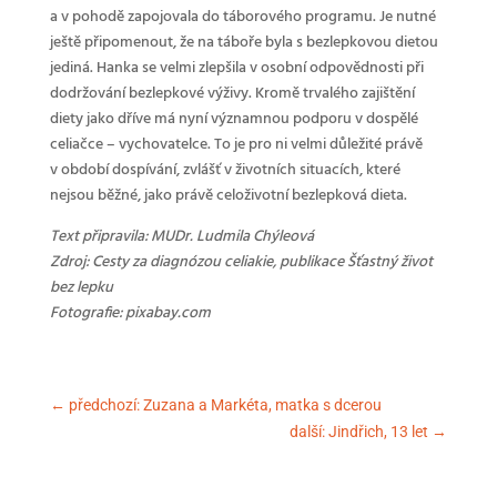
a v pohodě zapojovala do táborového programu. Je nutné
ještě připomenout, že na táboře byla s bezlepkovou dietou
jediná. Hanka se velmi zlepšila v osobní odpovědnosti při
dodržování bezlepkové výživy. Kromě trvalého zajištění
diety jako dříve má nyní významnou podporu v dospělé
celiačce – vychovatelce. To je pro ni velmi důležité právě
v období dospívání, zvlášť v životních situacích, které
nejsou běžné, jako právě celoživotní bezlepková dieta.
Text připravila: MUDr. Ludmila Chýleová
Zdroj: Cesty za diagnózou celiakie, publikace Šťastný život
bez lepku
Fotografie: pixabay.com
←
předchozí: Zuzana a Markéta, matka s dcerou
další: Jindřich, 13 let
→