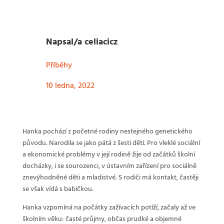
Napsal/a
celiacicz
Příběhy
10 ledna, 2022
Hanka pochází z početné rodiny nestejného genetického
původu. Narodila se jako pátá z šesti dětí. Pro vleklé sociální
a ekonomické problémy v její rodině žije od začátků školní
docházky, i se sourozenci, v ústavním zařízení pro sociálně
znevýhodněné děti a mladistvé. S rodiči má kontakt, častěji
se však vídá s babičkou.
Hanka vzpomíná na počátky zažívacích potíží, začaly až ve
školním věku: časté průjmy, občas prudké a objemné