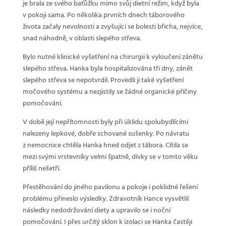
je brala ze svého baťůžku mimo svůj dietní režim, když byla
v pokoji sama. Po několika prvních dnech táborového
života začaly nevolnosti a zvyšující se bolesti břicha, nejvíce,
snad náhodně, v oblasti slepého střeva.
Bylo nutné klinické vyšetření na chirurgii k vyloučení zánětu
slepého střeva. Hanka byla hospitalizována tři dny, zánět
slepého střeva se nepotvrdil. Provedli ji také vyšetření
močového systému a nezjistily se žádné organické příčiny
pomočování.
V době její nepřítomnosti byly při úklidu spolubydlícími
nalezeny lepkové, dobře schované sušenky. Po návratu
z nemocnice chtěla Hanka hned odjet z tábora. Cítila se
mezi svými vrstevníky velmi špatně, dívky se v tomto věku
příliš nešetří.
Přestěhování do jiného pavilonu a pokoje i poklidné řešení
problému přineslo výsledky. Zdravotník Hance vysvětlil
následky nedodržování diety a upravilo se i noční
pomočování. I přes určitý sklon k izolaci se Hanka častěji