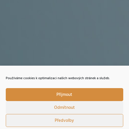
+420 602 273 173
,
info@celiac.cz
OTEVŘENO
UT
a ČT od 10:00 do 12.00 a od 12:30 do 15:00.
Dále dle domluvy.
GDPR a soubory Cookies
Používáme cookies k optimalizaci našich webových stránek a služeb.
Přijmout
Odmítnout
Copyright © Sdružení celiaků ČR
|
Designed by
LARA
Předvolby