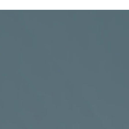
Sdružení celiaků
ČR, z. s.
KANCELÁŘ
Vyšehradská 320/49, Praha 2 – areál
Emauzského kláštera

PRO VÍCE INFORMACÍ VOLEJTE