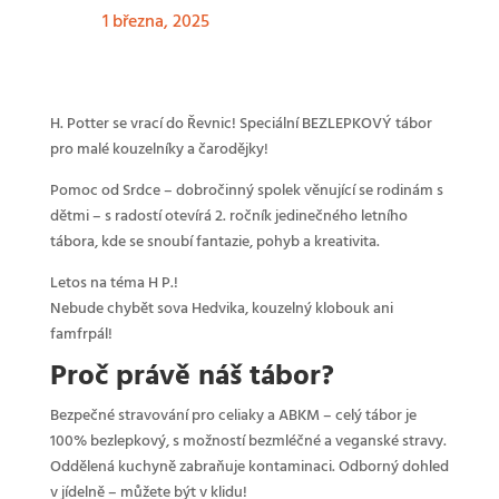
1 března, 2025
H. Potter se vrací do Řevnic! Speciální BEZLEPKOVÝ tábor
pro malé kouzelníky a čarodějky!
Pomoc od Srdce – dobročinný spolek věnující se rodinám s
dětmi – s radostí otevírá 2. ročník jedinečného letního
tábora, kde se snoubí fantazie, pohyb a kreativita.
Letos na téma H P.!
Nebude chybět sova Hedvika, kouzelný klobouk ani
famfrpál!
Proč právě náš tábor?
Bezpečné stravování pro celiaky a ABKM – celý tábor je
100% bezlepkový, s možností bezmléčné a veganské stravy.
Oddělená kuchyně zabraňuje kontaminaci. Odborný dohled
v jídelně – můžete být v klidu!