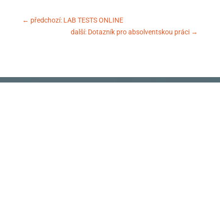
←
předchozí: LAB TESTS ONLINE
další: Dotazník pro absolventskou práci
→
Sdružení celiaků ČR, z.
s.
KANCELÁŘ
Vyšehradská 320/49, Praha 2 – areál
Emauzského kláštera