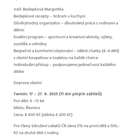
Vaří: Bezlepková Margottka
Bezlepkové recepty – Srdcem v kuchyni
Důvěryhodný organizátor – dlouholetá práce s rodinami a
dětmi
Kvalitní program – sportovní a kreativní aktivity, výlety,
soutěže a odměny
Bezpečné a komfortní ubytování – zděné chatky (4–6 dětí)
s vlastní koupelnou a toaletou na každé chatce
Individuální přístup – podporujeme jedinečnost každého
dítěte
Doprava vlastní
Termín: 17 – 27. 8. 2025 (11 dní plných zážitků)
Pro děti: 6 –13 let
Místo: Řevnice
Cena: 8 400 Kč (záloha 4 200 Kč)
Pro členy Sdružení celiaků ČR sleva 5% na první dítě a 500,-
Kč na druhé dítě z rodiny.