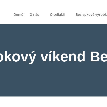
Domů
O nás
O celiakii
Bezlepkové výrobk
pkový víkend B