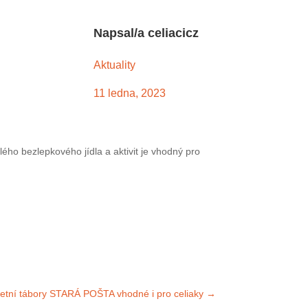
Napsal/a
celiacicz
Aktuality
11 ledna, 2023
kového jídla a aktivit je vhodný pro rodiny s
í: Letní tábory STARÁ POŠTA vhodné i pro celiaky
→