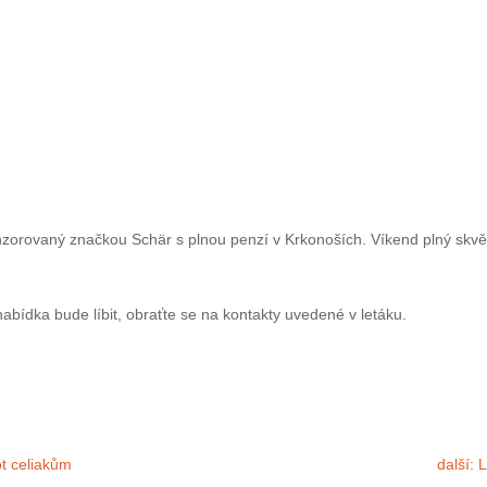
aný značkou Schär s plnou penzí v Krkonoších. Víkend plný skvělého bezlep
dka bude líbit, obraťte se na kontakty uvedené v letáku.
 celiakům
dalš