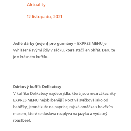
Aktuality
12 listopadu, 2021
Jedlé dárky (nejen) pro gurmány
– EXPRES MENU je
vyhlášené svými jídly v sáčku, která stačí jen ohřát. Darujte
je v krásném kufříku.
Dárkový kufřík Delikatesy
V kufříku Delikatesy najdete jídla, která jsou mezi zákazníky
EXPRES MENU nejoblíbenější. Poctivá svíčková jako od
babičky, jemné kuře na paprice, rajská omáčka s hovězím
masem, které se doslova rozplývá na jazyku a vydatný
roastbeef.