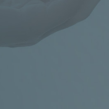
OTEVŘENO
PO a UT od 14.00 do 18.00
Rezervujte si čas na výše uvedených
kontaktech.
ADRESA
Klinika pediatrie a dědičných poruch
metabolismu VFN, Ke Karlovu 2, Praha 2 (3.
patro, budova E3a, gastroenterologická
ambulance)
Obchůdek s
bezlepkovými