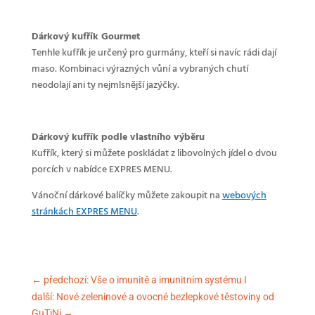
Dárkový kufřík Gourmet
Tenhle kufřík je určený pro gurmány, kteří si navíc rádi dají
maso. Kombinaci výrazných vůní a vybraných chutí
neodolají ani ty nejmlsnější jazýčky.
Dárkový kufřík podle vlastního výběru
Kufřík, který si můžete poskládat z libovolných jídel o dvou
porcích v nabídce EXPRES MENU.
Vánoční dárkové balíčky můžete zakoupit na
webových
stránkách EXPRES MENU
.
←
předchozí: Vše o imunitě a imunitním systému I
další: Nové zeleninové a ovocné bezlepkové těstoviny od
GuTiNi
→