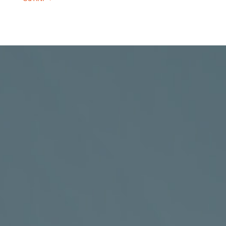
Sdružení celiaků
ČR, z. s.
KANCELÁŘ
Vyšehradská 320/49, Praha 2 – areál
Emauzského kláštera