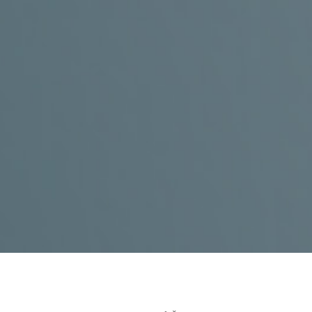
produkty
KONTAKT
+420 602 273 173
,
info@celiac.cz
OTEVŘENO
UT
a ČT od 10:00 do 12.00 a od 12:30 do 15:00.
Dále dle domluvy.
GDPR a soubory Cookies