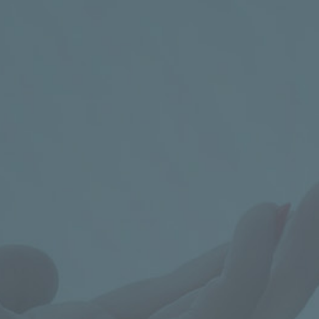

PRO VÍCE INFORMACÍ VOLEJTE
+420 602 273 173

PRO VÍCE INFORMACÍ PIŠTE
info@celiac.cz



Poradna pro celiaky
KONTAKT
+420 224 967 776-8
nebo
602 273
173
,
poradna@celiac.cz