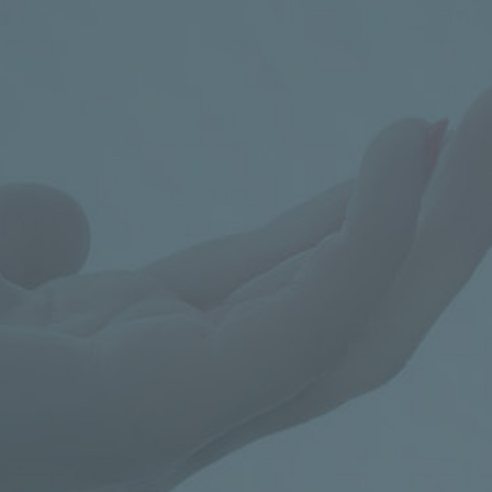



Poradna pro celiaky
KONTAKT
+420 224 967 776-8
nebo
602 273
173
,
poradna@celiac.cz
OTEVŘENO
PO a UT od 14.00 do 18.00
Rezervujte si čas na výše uvedených
kontaktech.
ADRESA
Klinika pediatrie a dědičných poruch
metabolismu VFN, Ke Karlovu 2, Praha 2 (3.