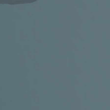
patro, budova E3a, gastroenterologická
ambulance)
Obchůdek s
bezlepkovými
produkty
KONTAKT
+420 602 273 173
,
info@celiac.cz
OTEVŘENO
UT
a ČT od 10:00 do 12.00 a od 12:30 do 15:00.
Dále dle domluvy.