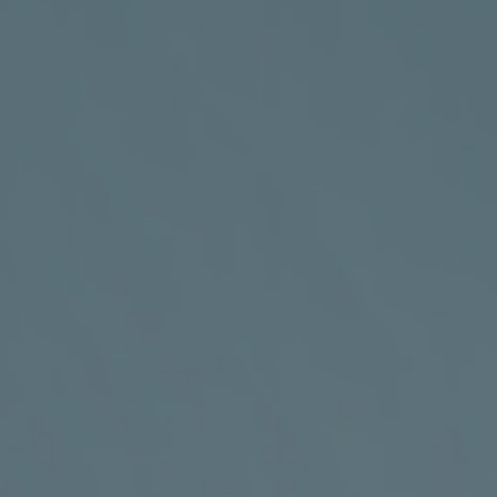
Sdružení celiaků
ČR, z. s.
KANCELÁŘ
Vyšehradská 320/49, Praha 2 – areál
Emauzského kláštera

PRO VÍCE INFORMACÍ VOLEJTE
+420 602 273 173

PRO VÍCE INFORMACÍ PIŠTE
info@celiac.cz