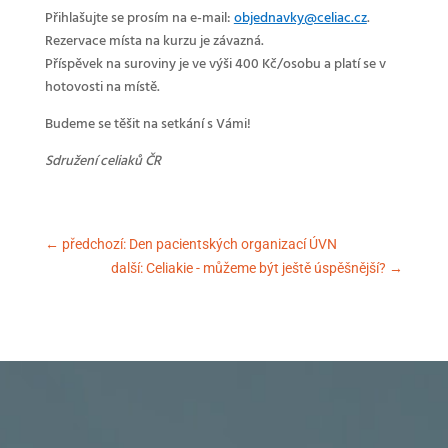
Přihlašujte se prosím na e-mail:
objednavky@celiac.cz
.
Rezervace místa na kurzu je závazná.
Příspěvek na suroviny je ve výši 400 Kč/osobu a platí se v
hotovosti na místě.
Budeme se těšit na setkání s Vámi!
Sdružení celiaků ČR
←
předchozí: Den pacientských organizací ÚVN
další: Celiakie - můžeme být ještě úspěšnější?
→