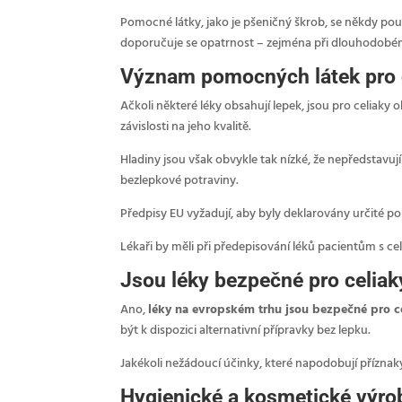
Pomocné látky, jako je pšeničný škrob, se někdy použ
doporučuje se opatrnost – zejména při dlouhodobém
Význam pomocných látek pro 
Ačkoli některé léky obsahují lepek, jsou pro celiak
závislosti na jeho kvalitě.
Hladiny jsou však obvykle tak nízké, že nepředstavují 
bezlepkové potraviny.
Předpisy EU vyžadují, aby byly deklarovány určité p
Lékaři by měli při předepisování léků pacientům s c
Jsou léky bezpečné pro celiak
Ano,
léky na evropském trhu jsou bezpečné pro c
být k dispozici alternativní přípravky bez lepku.
Jakékoli nežádoucí účinky, které napodobují přízna
Hygienické a kosmetické výro