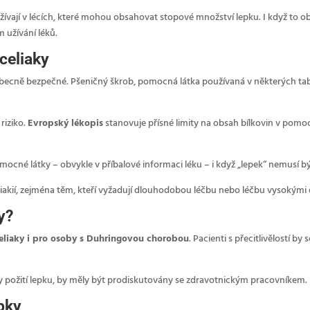
ívají v lécích, které mohou obsahovat stopové množství lepku. I když to ob
 užívání léků.
celiaky
y obecně bezpečné. Pšeničný škrob, pomocná látka používaná v některých tab
riziko.
Evropský lékopis
stanovuje přísné limity na obsah bílkovin v pomo
omocné látky – obvykle v příbalové informaci léku – i když „lepek“ nemusí b
eliakií, zejména těm, kteří vyžadují dlouhodobou léčbu nebo léčbu vysokými 
y?
eliaky i pro osoby s Duhringovou chorobou
. Pacienti s přecitlivělostí 
ky požití lepku, by měly být prodiskutovány se zdravotnickým pracovníkem.
bky