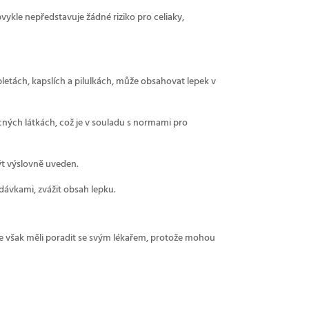
vykle nepředstavuje žádné riziko pro celiaky,
letách, kapslích a pilulkách, může obsahovat lepek v
cných látkách, což je v souladu s normami pro
ýt výslovně uveden.
dávkami, zvážit obsah lepku.
by se však měli poradit se svým lékařem, protože mohou