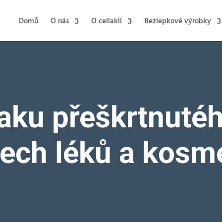
Domů
O nás
O celiakii
Bezlepkové výrobky
naku přeškrtnutéh
ech léků a kosm