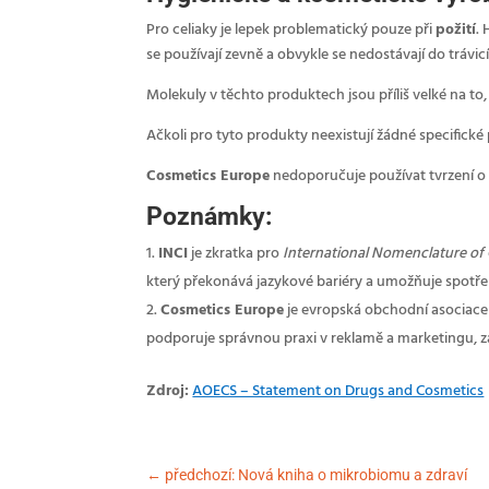
Pro celiaky je lepek problematický pouze při
požití
.
se používají zevně a obvykle se nedostávají do trávi
Molekuly v těchto produktech jsou příliš velké na to
Ačkoli pro tyto produkty neexistují žádné specifické 
Cosmetics Europe
nedoporučuje používat tvrzení o 
Poznámky:
INCI
je zkratka pro
International Nomenclature of
který překonává jazykové bariéry a umožňuje spotře
Cosmetics Europe
je evropská obchodní asociace 
podporuje správnou praxi v reklamě a marketingu, za
Zdroj:
AOECS – Statement on Drugs and Cosmetics
←
předchozí: Nová kniha o mikrobiomu a zdraví