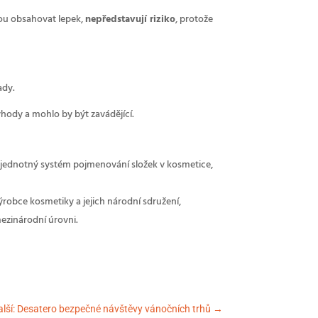
hou obsahovat lepek,
nepředstavují riziko
, protože
ady.
hody a mohlo by být zavádějící.
 jednotný systém pojmenování složek v kosmetice,
robce kosmetiky a jejich národní sdružení,
mezinárodní úrovni.
alší: Desatero bezpečné návštěvy vánočních trhů
→