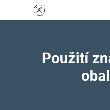
Použití z
obal