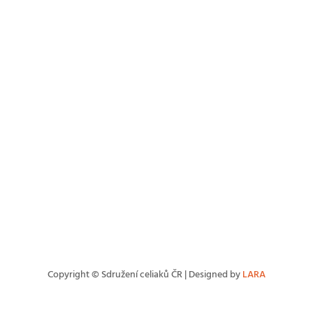
Obchůdek s b
produkty
KONTAKT
+420 602 273 173
,
info@celiac.cz
OTEVŘENO
UT
a ČT od 10:00 do 12.00 a od 12:3
GDPR a soubory Cookies
Copyright © Sdružení celiaků ČR
|
Designed by
LARA