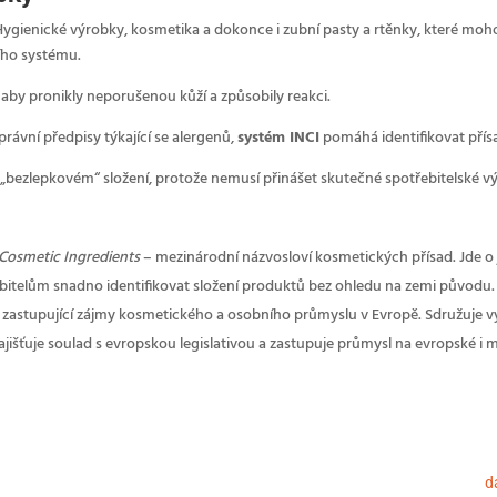
 Hygienické výrobky, kosmetika a dokonce i zubní pasty a rtěnky, které mo
cího systému.
, aby pronikly neporušenou kůží a způsobily reakci.
právní předpisy týkající se alergenů,
systém INCI
pomáhá identifikovat přís
„bezlepkovém“ složení, protože nemusí přinášet skutečné spotřebitelské vý
 Cosmetic Ingredients
– mezinárodní názvosloví kosmetických přísad. Jde o
bitelům snadno identifikovat složení produktů bez ohledu na zemi původu.
zastupující zájmy kosmetického a osobního průmyslu v Evropě. Sdružuje vý
jišťuje soulad s evropskou legislativou a zastupuje průmysl na evropské i 
d