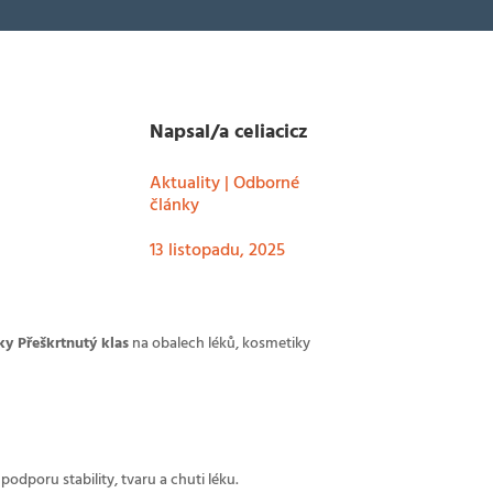
Napsal/a
celiacicz
Aktuality
|
Odborné
články
13 listopadu, 2025
y Přeškrtnutý klas
na obalech léků, kosmetiky
odporu stability, tvaru a chuti léku.