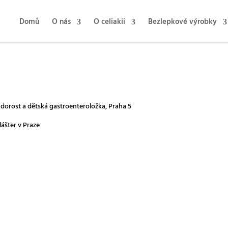
Domů
O nás
O celiakii
Bezlepkové výrobky
 dorost a dětská gastroenteroložka, Praha 5
ášter v Praze