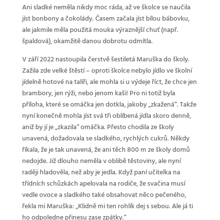
Ani sladké neměla nikdy moc ráda, až ve školce se naučila
jíst bonbony a čokolády. Časem začala jíst bílou bábovku,
ale jakmile měla použitá mouka výraznější chuť (např.
špaldová), okamžitě danou dobrotu odmítla.
V září 2022 nastoupila čerstvě šestiletá Maruška do školy.
Zažila zde velké štěstí – oproti školce nebylo jídlo ve školní
jídelně hotové na talíři, ale mohla si u výdeje říct, že chce jen
brambory, jen rýži, nebo jenom kaši! Pro ni totiž byla
příloha, které se omáčka jen dotkla, jakoby „zkažená“. Takže
nyní konečně mohla jíst svá tři oblíbená jídla skoro denně,
aniž by jí je „zkazila“ omáčka. Přesto chodila ze školy
unavená, dožadovala se sladkého, rychlých cukrů. Někdy
říkala, že je tak unavená, že ani těch 800 m ze školy domů
nedojde. Již dlouho neměla v oblibě těstoviny, ale nyní
raději hladověla, než aby je jedla. Když paní učitelka na
třídních schůzkách apelovala na rodiče, že svačina musí
vedle ovoce a sladkého také obsahovat něco pečeného,
řekla mi Maruška: „Klidně mi ten rohlík dej s sebou. Ale já ti
ho odpoledne přinesu zase zpátky.“