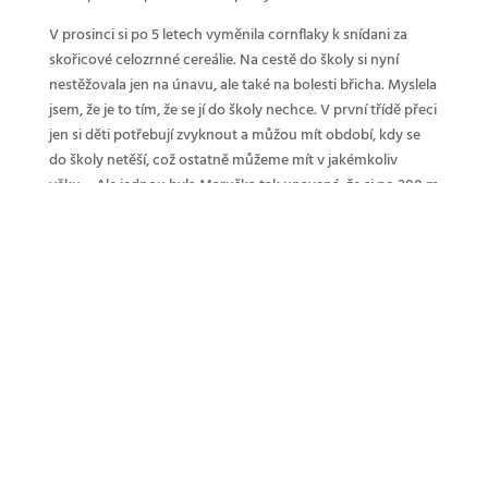
V prosinci si po 5 letech vyměnila cornflaky k snídani za
skořicové celozrnné cereálie. Na cestě do školy si nyní
nestěžovala jen na únavu, ale také na bolesti břicha. Myslela
jsem, že je to tím, že se jí do školy nechce. V první třídě přeci
jen si děti potřebují zvyknout a můžou mít období, kdy se
do školy netěší, což ostatně můžeme mít v jakémkoliv
věku… Ale jednou byla Maruška tak unavená, že si po 200 m
lehla na zem a odmítla pokračovat. Tak jsem ji vzala domů a
nechala ji celý den doma odpočívat. Pak se Maruška
přiznala, že ve škole pravidelně pojídá omítku. Začalo mi
docházet, že něco opravdu není v pořádku.
Mluvila jsem o tom s Táňou, která v rozhovoru prohodila, že
by to přece celé mohlo být záležitostí chybějících vitamínů
a minerálů. Hodně jsem plakala, a nakonec volala naší
pediatričce a žádala jí o krevní testy, aby zjistila, v čem může
být problém. Pediatrička mi řekla, že to bude spíš
psychického rázu a že krevními testy pravděpodobně
nezjistíme nic. Doporučila mi, abych Marušku objednala k