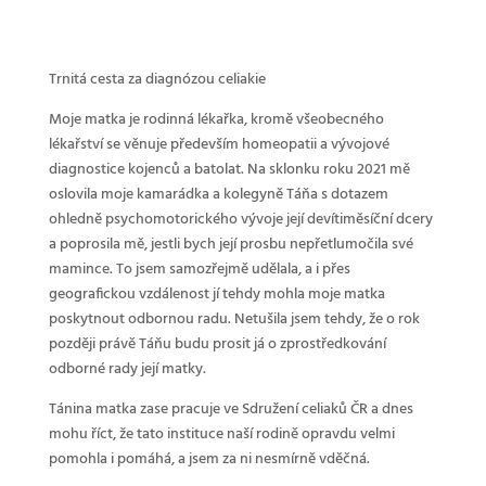
Trnitá cesta za diagnózou celiakie
Moje matka je rodinná lékařka, kromě všeobecného
lékařství se věnuje především homeopatii a vývojové
diagnostice kojenců a batolat. Na sklonku roku 2021 mě
oslovila moje kamarádka a kolegyně Táňa s dotazem
ohledně psychomotorického vývoje její devítiměsíční dcery
a poprosila mě, jestli bych její prosbu nepřetlumočila své
mamince. To jsem samozřejmě udělala, a i přes
geografickou vzdálenost jí tehdy mohla moje matka
poskytnout odbornou radu. Netušila jsem tehdy, že o rok
později právě Táňu budu prosit já o zprostředkování
odborné rady její matky.
Tánina matka zase pracuje ve Sdružení celiaků ČR a dnes
mohu říct, že tato instituce naší rodině opravdu velmi
pomohla i pomáhá, a jsem za ni nesmírně vděčná.