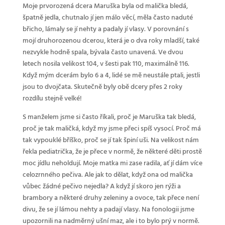
Moje prvorozená dcera Maruška byla od malička bledá,
špatně jedla, chutnalo jí jen málo věcí, měla často naduté
břicho, lámaly se jí nehty a padaly jí vlasy. V porovnání s
mojí druhorozenou dcerou, která je o dva roky mladší, také
nezvykle hodně spala, bývala často unavená. Ve dvou
letech nosila velikost 104, v šesti pak 110, maximálně 116.
Když mým dcerám bylo 6 a 4, lidé se mě neustále ptali, jestli
jsou to dvojčata. Skutečně byly obě dcery přes 2 roky
rozdílu stejně velké!
S manželem jsme si často říkali, proč je Maruška tak bledá,
proč je tak maličká, když my jsme přeci spíš vysocí. Proč má
tak vypouklé bříško, proč se jí tak špiní uši. Na velikost nám
řekla pediatrička, že je přece v normě, že některé děti prostě
moc jídlu neholdují. Moje matka mi zase radila, ať jí dám více
celozrnného pečiva. Ale jak to dělat, když ona od malička
vůbec žádné pečivo nejedla? A když jí skoro jen rýži a
brambory a některé druhy zeleniny a ovoce, tak přece není
divu, že se jí lámou nehty a padají vlasy. Na fonologii jsme
upozornili na nadměrný ušní maz, ale i to bylo prý v normě.