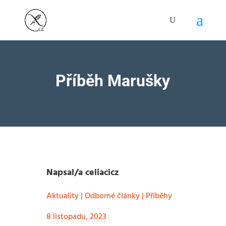
Příběh Marušky
Napsal/a
celiacicz
Aktuality
|
Odborné články
|
Příběhy
8 listopadu, 2023