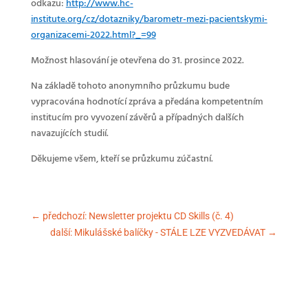
odkazu:
http://www.hc-
institute.org/cz/dotazniky/barometr-mezi-pacientskymi-
organizacemi-2022.html?_=99
Možnost hlasování je otevřena do 31. prosince 2022.
Na základě tohoto anonymního průzkumu bude
vypracována hodnotící zpráva a předána kompetentním
institucím pro vyvození závěrů a případných dalších
navazujících studií.
Děkujeme všem, kteří se průzkumu zúčastní.
←
předchozí: Newsletter projektu CD Skills (č. 4)
další: Mikulášské balíčky - STÁLE LZE VYZVEDÁVAT
→