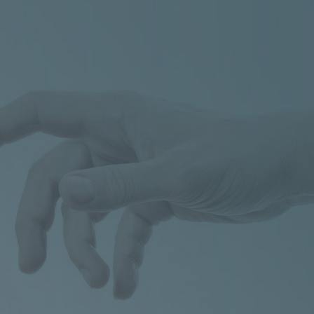
iaky
o
602 273 173
,
poradna@celiac.cz
00
e uvedených kontaktech.
ičných poruch metabolismu VFN, Ke
tro, budova E3a, gastroenterologická