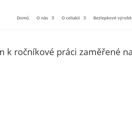
Domů
O nás
O celiakii
Bezlepkové výrobk
 k ročníkové práci zaměřené na 