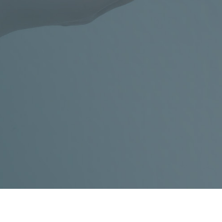
Obchůdek s b
KONTAKT
+420 602 273 173
,
info@c
OTEVŘENO
UT
a ČT od 10:00 do 12.0
GDPR a soubory Cookies