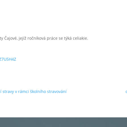
Čajové, jejíž ročníková práce se týká celiakie.
7Z7U5H4Z
í stravy v rámci školního stravování