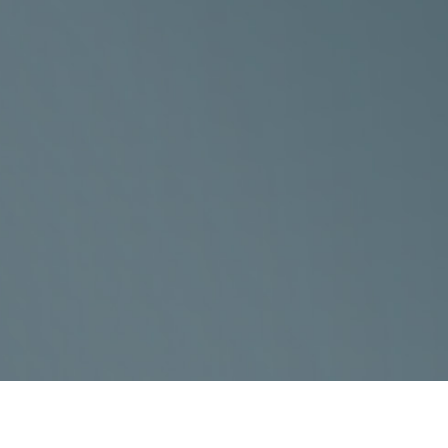
ezlepkovými produkty
eliac.cz
0 a od 12:30 do 15:00.
Dále dle domluvy.