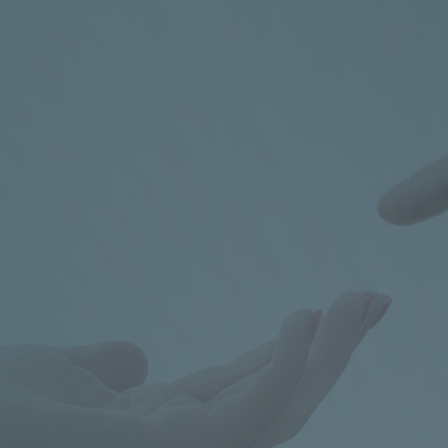
s.
Poradna pro cel
KONTAKT
+420 224 967 776-8
neb
uzského kláštera
OTEVŘENO
PO a UT od 14.00 do 18.
Rezervujte si čas na výš
ADRESA
Klinika pediatrie a děd
Karlovu 2, Praha 2 (3. pa
ambulance)