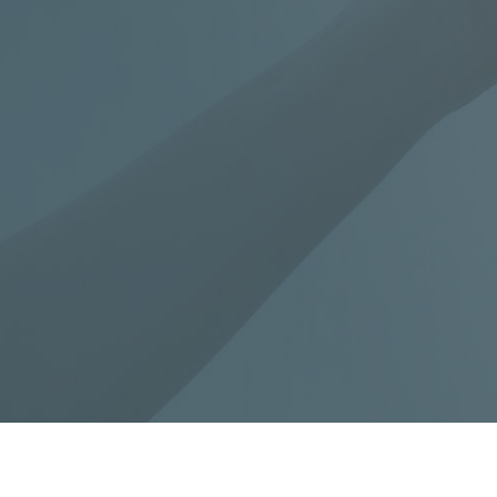


