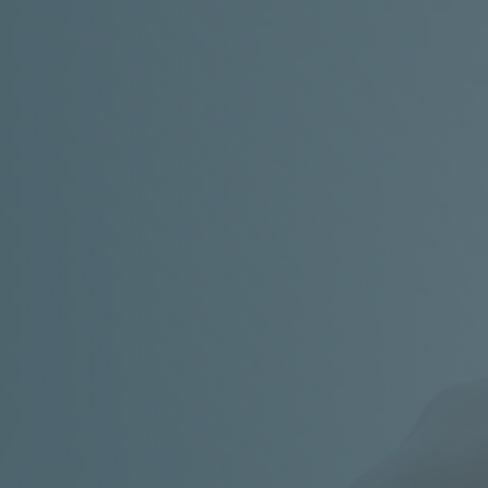
Sdružení celiaků ČR, z. 
KANCELÁŘ
Vyšehradská 320/49, Praha 2 – areál Ema

PRO VÍCE INFORMACÍ VOLEJTE
+420 602 273 173

PRO VÍCE INFORMACÍ PIŠTE
info@celiac.cz