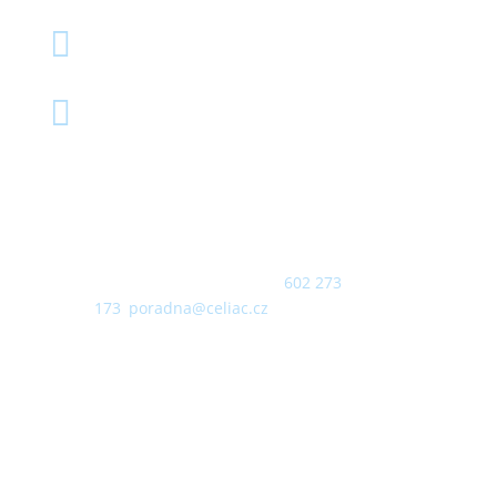


Poradna pro celiaky
KONTAKT
+420 224 967 776-8
nebo
602 273
173
,
poradna@celiac.cz
OTEVŘENO
PO a UT od 14.00 do 18.00
Rezervujte si čas na výše uvedených
kontaktech.
ADRESA
Klinika pediatrie a dědičných poruch