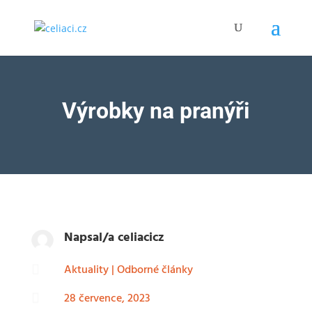
Výrobky na pranýři
Napsal/a
celiacicz
Aktuality
|
Odborné články

28 července, 2023
