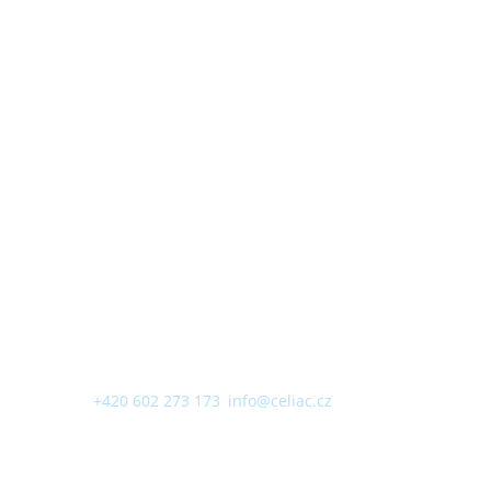
metabolismu VFN, Ke Karlovu 2, Praha 2
(3. patro, budova E3a,
gastroenterologická ambulance)
Obchůdek s
bezlepkovými
produkty
KONTAKT
+420 602 273 173
,
info@celiac.cz
OTEVŘENO
UT
a ČT od 10:00 do 12.00 a od 12:30 do