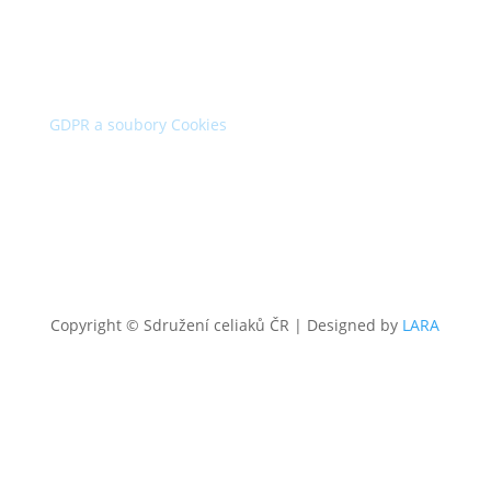
15:00.
Dále dle domluvy.
GDPR a soubory Cookies
Copyright © Sdružení celiaků ČR
|
Designed by
LARA