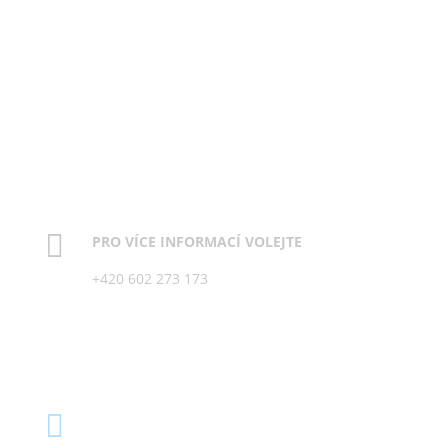
Sdružení celiaků ČR, z.
s.

PRO VÍCE INFORMACÍ VOLEJTE
+420 602 273 173

PRO VÍCE INFORMACÍ PIŠTE
info@celiac.cz
