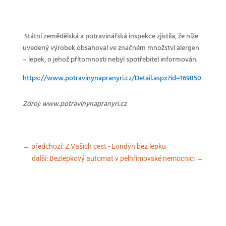
Státní zemědělská a potravinářská inspekce zjistila, že níže
uvedený výrobek obsahoval ve značném množství alergen
– lepek, o jehož přítomnosti nebyl spotřebitel informován.
https://www.potravinynapranyri.cz/Detail.aspx?id=169850
Zdroj: www.potravinynapranyri.cz
←
předchozí: Z Vašich cest - Londýn bez lepku
další: Bezlepkový automat v pelhřimovské nemocnici
→