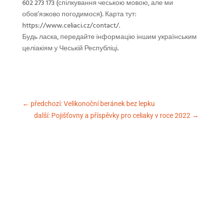
602 273 173 (спілкування чеською мовою, але ми
обов’язково погодимося). Карта тут:
https://www.celiaci.cz/contact/.
Будь ласка, передайте інформацію іншим українським
целіакіям у Чеській Республіці.
←
předchozí: Velikonoční beránek bez lepku
další: Pojišťovny a příspěvky pro celiaky v roce 2022
→