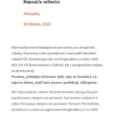
Napsal/a
celiacicz
Aktuality
30 března, 2022
Máme připravené bezlepkové potraviny pro ukrajinské
celiaky. Potraviny si lze vyzvednout v kanceláři Sdružení
celiaků ČR. Kontaktujte nás na info@celiaci.cz nebo +420
602 273 173 (komunikace v češtině, ale s ukrajinskými celiaky
se domluvíme).
Prosíme, předejte informaci dále, aby se dostala k co
nejvíce lidem, kteří tuto pomoc potřebuji. Děkujeme.
Ми підготували пакети безглютенових продуктів для
українських хворих на целіакію. Їжу можна забрати в
офісі Асоціації хворих на целіакію Чеської Республіки,
зв’яжіться з нами за адресами info@celiaci.cz та +420