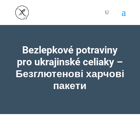
Bezlepkové potraviny
pro ukrajinské celiaky –
Безглютенові харчові
пакети