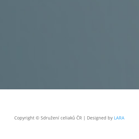
+420 602 273 173
,
info@celiac.cz
OTEVŘENO
UT
a ČT od 10:00 do 12.00 a od 12:30 do
15:00.
Dále dle domluvy.
GDPR a soubory Cookies
Copyright © Sdružení celiaků ČR
|
Designed by
LARA