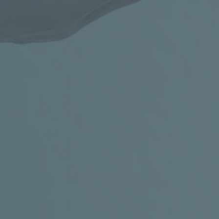
kontaktech.
ADRESA
Klinika pediatrie a dědičných poruch
metabolismu VFN, Ke Karlovu 2, Praha 2
(3. patro, budova E3a,
gastroenterologická ambulance)
Obchůdek s
bezlepkovými
produkty
KONTAKT