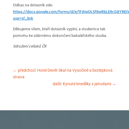
Odkaz na dotazník zde:
https://docs.google.com/forms/d/e/1FAIpQLSf9wRbLE9cG8YR
usp=sf_link
Děkujeme všem, kteří dotazník vyplní, a studentce tak
pomohu ke zdárnému dokončení bakalářského studia.
Sdružení celiaků ČR
←
předchozí: Hotel Devět Skal na Vysočině a bezlepková
strava
další: Kynuté knedlíky s jahodami
→