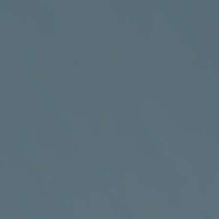
Sdružení celiaků ČR, z.
s.
KANCELÁŘ
Vyšehradská 320/49, Praha 2 – areál
Emauzského kláštera

PRO VÍCE INFORMACÍ VOLEJTE
+420 602 273 173

PRO VÍCE INFORMACÍ PIŠTE