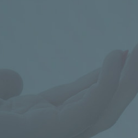
info@celiac.cz



Poradna pro celiaky
KONTAKT
+420 224 967 776-8
nebo
602 273
173
,
poradna@celiac.cz
OTEVŘENO
PO a UT od 14.00 do 18.00
Rezervujte si čas na výše uvedených