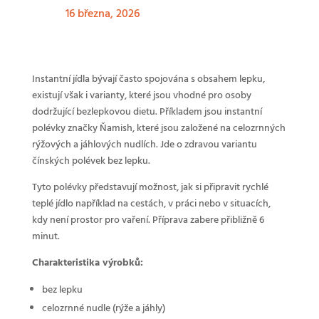
16 března, 2026
Instantní jídla bývají často spojována s obsahem lepku,
existují však i varianty, které jsou vhodné pro osoby
dodržující bezlepkovou dietu. Příkladem jsou instantní
polévky značky Ňamish, které jsou založené na celozrnných
rýžových a jáhlových nudlích. Jde o zdravou variantu
čínských polévek bez lepku.
Tyto polévky představují možnost, jak si připravit rychlé
teplé jídlo například na cestách, v práci nebo v situacích,
kdy není prostor pro vaření. Příprava zabere přibližně 6
minut.
Charakteristika výrobků:
bez lepku
celozrnné nudle (rýže a jáhly)