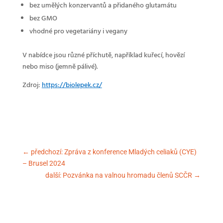
bez umělých konzervantů a přidaného glutamátu
bez GMO
vhodné pro vegetariány i vegany
V nabídce jsou různé příchutě, například kuřecí, hovězí
nebo miso (jemně pálivé).
Zdroj:
https://biolepek.cz/
←
předchozí: Zpráva z konference Mladých celiaků (CYE)
– Brusel 2024
další: Pozvánka na valnou hromadu členů SCČR
→