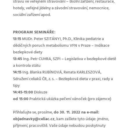
stravu ve veřejném stravování – školní zařízení, restaurace,
hotely, veřejné jídelny a závodní stravování, nemocnice,
sociální zařízení apod.
PROGRAM SEMINÁŘE:
13:15
MUDr. Peter SZITÁNYI, Ph.D., Klinika pediatrie a
dědičných poruch metabolismu VFN v Praze – Indikace
bezlepkové diety
13:45
Ing. Petr CUHRA, SZPI – Legislativa v bezlepkové dietě
a kontrola státu
14:15
Ing. Blanka RUBÍNOVÁ, Renata KARLESZOVÁ,
Sdružení celiaků ČR, z. s. – Bezlepková dieta v praxi, rady a
tipy
14:45-15:00
Diskuze
od 15:00
Praktická ukázka pečení vánoček (pro zájemce)
Přihlašujte se, prosíme,
do 30. 11. 2022 na e-mail:
objednavky@celiac.cz
, kam zašlete tyto údaje: jméno,
příjmení, pracoviště. Vaše údaje nebudou poskytnuty