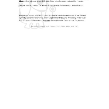
Kontakt: Sdružení celiaků ČR, tel. 602 273 173, e-mail:
info@celiac.cz, www.celiaci.cz
Mezinárodní projekt „CD SKILLS – Improving celiac disease
management in the Danube region by raising the awareness,
improving the knowledge, and developing better skills“ (DTP
571) je spolufinancován z programu Interreg Danube
Transnational Programme. Project co-funded by European Union
funds (ERDF, IPA, ENI)
←
předchozí: Nová kuchařka Radky Vrzalové je v prodeji