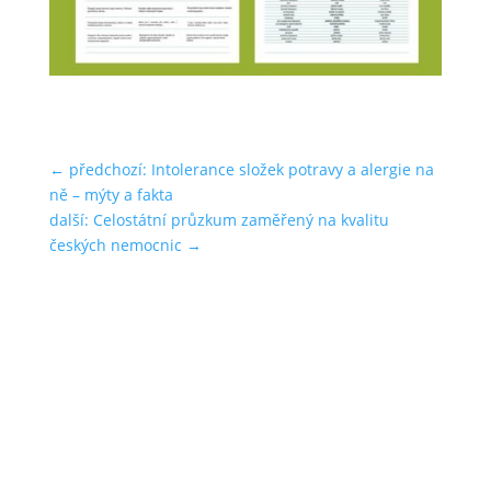
←
předchozí: Intolerance složek potravy a alergie na
ně – mýty a fakta
další: Celostátní průzkum zaměřený na kvalitu
českých nemocnic
→
Sdružení celiaků ČR, z. s.
KANCELÁŘ