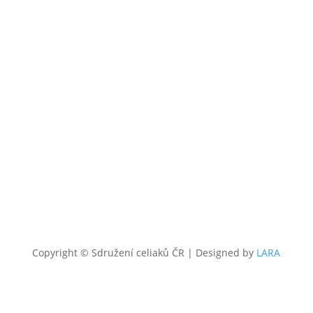
KONTAKT
+420 602 273 173
,
info@celiac.cz
OTEVŘENO
UT
a ČT od 10:00 do 12.00 a od 12:30 do 15:00.
Dále
dle domluvy.
GDPR a soubory Cookies
Copyright © Sdružení celiaků ČR
|
Designed by
LARA