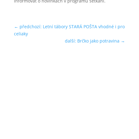
informovat o novinkách v programu setkání.
←
předchozí: Letní tábory STARÁ POŠTA vhodné i pro
celiaky
další: Brčko jako potravina
→
Sdružení celiaků ČR, z. s.
KANCELÁŘ
Vyšehradská 320/49, Praha 2 – areál Emauzského
kláštera