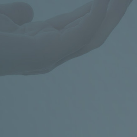

Poradna pro celiaky
KONTAKT
+420 224 967 776-8
nebo
602 273
173
,
poradna@celiac.cz
OTEVŘENO
PO a UT od 14.00 do 18.00
Rezervujte si čas na výše uvedených kontaktech.
ADRESA
Klinika pediatrie a dědičných poruch metabolismu
VFN, Ke Karlovu 2, Praha 2 (3. patro, budova E3a,
gastroenterologická ambulance)
Obchůdek s bezlepkovými