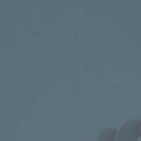
KANCELÁŘ
Vyšehradská 320/49, Praha 2 – areál Emauzského
kláštera

PRO VÍCE INFORMACÍ VOLEJTE
+420 602 273 173

PRO VÍCE INFORMACÍ PIŠTE
info@celiac.cz

