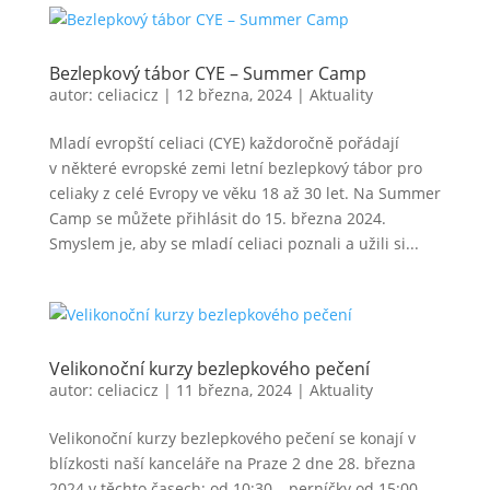
Bezlepkový tábor CYE – Summer Camp
autor:
celiacicz
|
12 března, 2024
|
Aktuality
Mladí evropští celiaci (CYE) každoročně pořádají
v některé evropské zemi letní bezlepkový tábor pro
celiaky z celé Evropy ve věku 18 až 30 let. Na Summer
Camp se můžete přihlásit do 15. března 2024.
Smyslem je, aby se mladí celiaci poznali a užili si...
Velikonoční kurzy bezlepkového pečení
autor:
celiacicz
|
11 března, 2024
|
Aktuality
Velikonoční kurzy bezlepkového pečení se konají v
blízkosti naší kanceláře na Praze 2 dne 28. března
2024 v těchto časech: od 10:30 – perníčky od 15:00 –