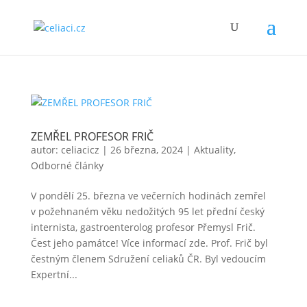
ZEMŘEL PROFESOR FRIČ
autor:
celiacicz
|
26 března, 2024
|
Aktuality
,
Odborné články
V pondělí 25. března ve večerních hodinách zemřel
v požehnaném věku nedožitých 95 let přední český
internista, gastroenterolog profesor Přemysl Frič.
Čest jeho památce! Více informací zde. Prof. Frič byl
čestným členem Sdružení celiaků ČR. Byl vedoucím
Expertní...