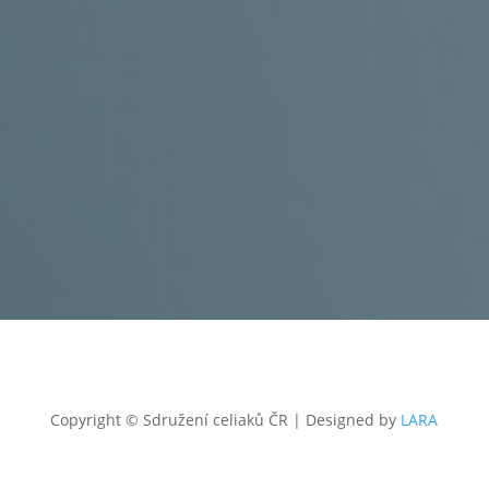
produkty
KONTAKT
+420 602 273 173
,
info@celiac.cz
OTEVŘENO
UT
a ČT od 10:00 do 12.00 a od 12:30 do 15:00.
Dále
dle domluvy.
GDPR a soubory Cookies
Copyright © Sdružení celiaků ČR
|
Designed by
LARA