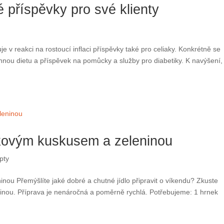
eakci na rostoucí inflaci příspěvky také pro celiaky. Konkrétně se jedná o
a příspěvek na pomůcky a služby pro diabetiky. K navýšení, které schválila
ezlepkovým kuskusem a
Přemýšlíte jaké dobré a chutné jídlo připravit o víkendu? Zkuste zapékan
 je nenáročná a poměrně rychlá. Potřebujeme: 1 hrnek zeleninového vývaru