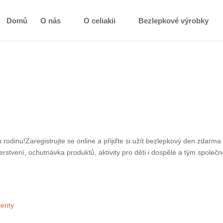
Domů
O nás
O celiakii
Bezlepkové výrobky
dinu!Zaregistrujte se online a přijďte si užít bezlepkový den zdarma se zna
návka produktů, aktivity pro děti i dospělé a tým společnosti Schär včetně
ané příspěvky pro své klienty