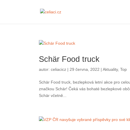
Schär Food truck
autor:
celiacicz
|
29 června, 2022
|
Aktuality
,
Top
Schär Food truck, bezlepková letní akce pro celou ro
Schär! Čeká vás bohaté bezlepkové občerstvení, ochut
VZP ČR navyšuje vybr