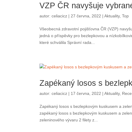
autor:
celiacicz
|
27 června, 2022
|
Aktuality
,
Top
Všeobecná zdravotní pojišťovna ČR (VZP) navyšuje v r
příspěvky pro bezlepkovou a nízkobílkovinnou dietu 
Správní rada...
Zapékaný losos s b
zeleninou
autor:
celiacicz
|
17 června, 2022
|
Aktuality
,
Recepty
Zapékaný losos s bezlepkovým kuskusem a zeleninou 
losos s bezlepkovým kuskusem a zeleninou. Příprava
filety z...