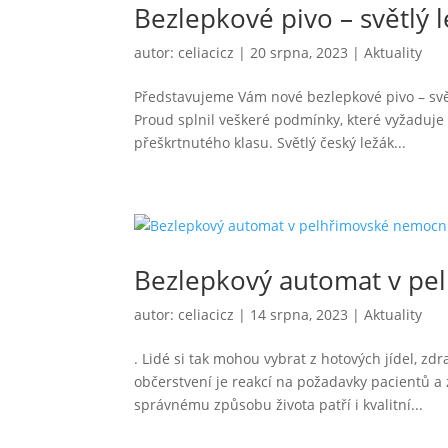
Bezlepkové pivo – světlý l
autor:
celiacicz
|
20 srpna, 2023
|
Aktuality
Představujeme Vám nové bezlepkové pivo – svět
Proud splnil veškeré podmínky, které vyžaduje
přeškrtnutého klasu. Světlý český ležák...
Bezlepkový automat v pe
autor:
celiacicz
|
14 srpna, 2023
|
Aktuality
. Lidé si tak mohou vybrat z hotových jídel, z
občerstvení je reakcí na požadavky pacientů a
správnému způsobu života patří i kvalitní...