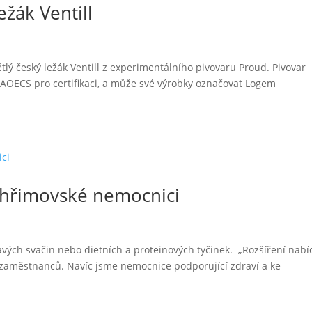
ežák Ventill
lý český ležák Ventill z experimentálního pivovaru Proud. Pivovar
 AOECS pro certifikaci, a může své výrobky označovat Logem
lhřimovské nemocnici
dravých svačin nebo dietních a proteinových tyčinek. „Rozšíření nabí
 zaměstnanců. Navíc jsme nemocnice podporující zdraví a ke