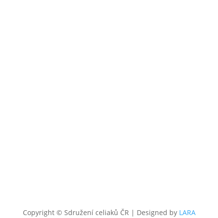
Obchůdek s b
KONTAKT
+420 602 273 173
,
info@c
OTEVŘENO
UT
a ČT od 10:00 do 12.0
GDPR a soubory Cookies
Copyright © Sdružení celiaků ČR
|
Designed by
LARA