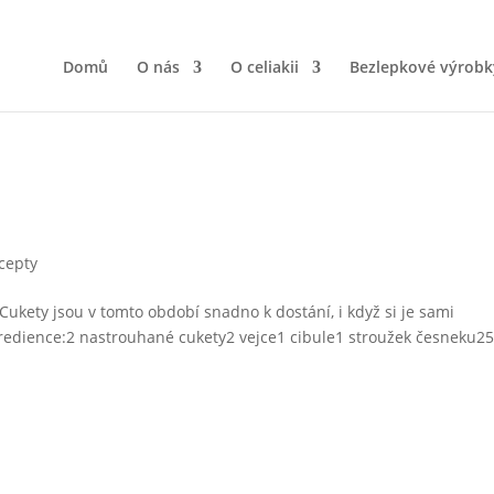
Domů
O nás
O celiakii
Bezlepkové výrobk
cepty
 Cukety jsou v tomto období snadno k dostání, i když si je sami
ngredience:2 nastrouhané cukety2 vejce1 cibule1 stroužek česneku25