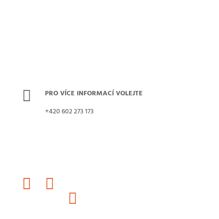
Sdružení celiaků
ČR, z. s.

PRO VÍCE INFORMACÍ VOLEJTE
+420 602 273 173

PRO VÍCE INFORMACÍ PIŠTE
info@celiac.cz


