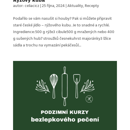
Rýžový kuba
autor:
celiacicz
|
25 října, 2024
|
Aktuality
,
Recepty
Podařilo se vám nasušit si houby? Pak si můžete připravit
staré české jídlo – rýžového kubu. Je to snadné a rychlé.
Ingredience:500 g rýže3 cibule500 g mražených nebo 400
g sušených hub7 stroužků česnekuhrst majoránky3 lžíce
sádla a trochu na vymazání pekáčesůl...