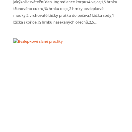
jakýkoliv sváteční den. Ingredience korpus4 vejce,1,5 hrnku
třtinového cukru,¾ hrnku oleje,2 hrnky bezlepkové
mouky,2 vrchovaté lžičky prášku do pečiva,1 lžička sody,1
lžička skořice,½ hrnku nasekaných ořechů,2,5...
Bezlepkové slané preclíky
autor:
celiacicz
|
6 září, 2023
|
Aktuality
,
Recepty
Ingredience: 280 g bezlepkové mouky,80 g másla,1
žloutek,25 g čerstvého droždí + ½ lžičky cukru,sůl,podle
potřeby trochu mléka,vejce na potření,sezam, hrubá sůl,
kmín, mák… Postup: V hrnku si připravíme vlažné mléko,
přidáme droždí, cukr, lžíci bezlepkové...