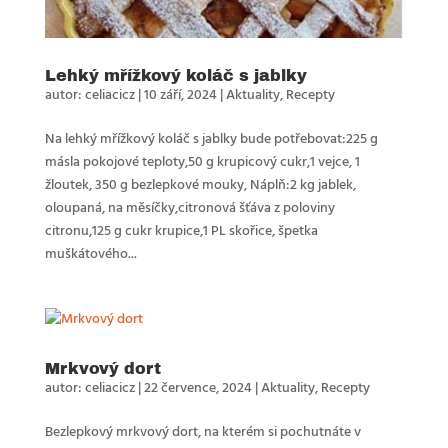
Lehký mřížkový koláč s jablky
autor:
celiacicz
|
10 září, 2024
|
Aktuality
,
Recepty
Na lehký mřížkový koláč s jablky bude potřebovat:225 g
másla pokojové teploty,50 g krupicový cukr,1 vejce, 1
žloutek, 350 g bezlepkové mouky, Náplň:2 kg jablek,
oloupaná, na měsíčky,citronová šťáva z poloviny
citronu,125 g cukr krupice,1 PL skořice, špetka
muškátového...
Mrkvový dort
autor:
celiacicz
|
22 července, 2024
|
Aktuality
,
Recepty
Bezlepkový mrkvový dort, na kterém si pochutnáte v